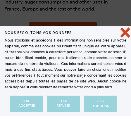
industry, sugar consumption and other uses in
France, Europe and the rest of the world.
×
Read the brochure
NOUS RÉCOLTONS VOS DONNÉES
Nous stockons et accédons à des informations non sensibles sur votre
appareil, comme des cookies ou l'identifiant unique de votre appareil,
et traitons vos données à caractère personnel comme votre adresse IP
Thanks to the commitment of
23,000 growers, 32.9
ou un identifiant cookie, pour des traitements de données comme la
million tonnes
of sugar beet were harvested in
mesure du nombre de visiteurs. Ces informations seront conservées 6
2024-2025, on
411,770 hectares
spread in northern
mois à des fins statistiques. Vous pouvez faire un choix ici et modifier
vos préférences à tout moment sur notre page concernant les cookies
and eastern France.
accessibles depuis toutes les pages de ce site web. Aucun cookie ne
Over 2 million tonnes
of sugar cane were also
sera déposé si vous décidez de remettre votre choix à plus tard.
harvested over 35,220 hectares during the
campaign, in French overseas departments
TOUT
TOUT
PLUS
(DROM).
ACCEPTER
REFUSER
D'OPTIONS
With more than
4.5 million tonnes of beet sugar
produced during the last campaign,
France
remains
the
1st largest sugar producer in Europe
, the
2nd