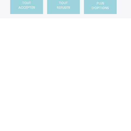
TOUT
TOUT
PLUS
ACCEPTER
REFUSER
D'OPTIONS
Les défis de la filière betterave-sucre
ARTICLE
Comment les gels hydroalcooliques
ont accédé au statut de ressource