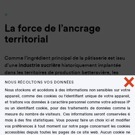
La force de l’ancrage
territorial
Comme l’ingrédient principal de la pâtisserie est issu
d’une
industrie sucrière
historiquement implantée
dans les territoires de production betteravière, les
×
poêles, casseroles, moules, mandolines, laminoirs et
NOUS RÉCOLTONS VOS DONNÉES
autres
ustensiles De Buyer
sont conçus et fabriqués
Nous stockons et accédons à des informations non sensibles sur votre
sur le même site depuis près de 200 ans... C’est, en
appareil, comme des cookies ou l'identifiant unique de votre appareil,
effet, au cœur d’une verdoyante vallée vosgienne –
et traitons vos données à caractère personnel comme votre adresse IP
ou un identifiant cookie, pour des traitements de données comme la
Le Val-D’ajol – que l’entreprise [1] a vu le jour en 1830.
mesure du nombre de visiteurs. Ces informations seront conservées 6
Tout commence par la maîtrise d’un matériau clé,
mois à des fins statistiques. Vous pouvez faire un choix ici et modifier
l’
acier
. C’est à partir de celui-ci que la manufacture a
vos préférences à tout moment sur notre page concernant les cookies
construit un savoir-faire ancestral qu’elle a élargi, au
accessibles depuis toutes les pages de ce site web. Aucun cookie ne