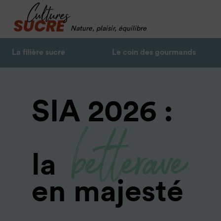
Nature, plaisir, équilibre
La filière sucre
Le coin des gourmands
SIA 2026 :
betterave
la
en majesté