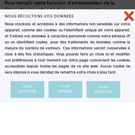
Pour remplir cette fonction d’ambassadeur de la
×
filière, l’équipe d’agriculteurs a suivi une formation
NOUS RÉCOLTONS VOS DONNÉES
spécifique, animée conjointement par le réseau de
Nous stockons et accédons à des informations non sensibles sur votre
fermes pédagogiques
Le Savoir Vert
et Cultures
appareil, comme des cookies ou l'identifiant unique de votre appareil,
Sucre.
et traitons vos données à caractère personnel comme votre adresse IP
ou un identifiant cookie, pour des traitements de données comme la
Il est vrai que les visites de fermes telles que les
mesure du nombre de visiteurs. Ces informations seront conservées 6
conçoit Le Savoir Vert reposent sur une démarche
mois à des fins statistiques. Vous pouvez faire un choix ici et modifier
vos préférences à tout moment sur notre page concernant les cookies
multipartenariale et rigoureuse. Animée par la
accessibles depuis toutes les pages de ce site web. Aucun cookie ne
volonté de combler le fossé qui se creuse entre le
sera déposé si vous décidez de remettre votre choix à plus tard.
monde agricole
et le monde urbain, cette
association créée en 1992 réunit agriculteurs et
TOUT
TOUT
PLUS
enseignants autour de projets pédagogiques sur le
ACCEPTER
REFUSER
D'OPTIONS
monde agricole, ses métiers, ses produits et son
environnement en utilisant la ferme comme
support. Agréée par les
Inspections académiques
régionales (Amiens, Lille) et soutenue par différentes
instances, dont le
Conseil régional des Hauts-de-
France
, elle se consacre au développement d’un