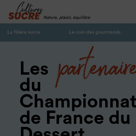
Nature, plaisir, équilibre
La filière sucre
Le coin des gourmands
partenair
Les
du
Championna
de France du
Dessert