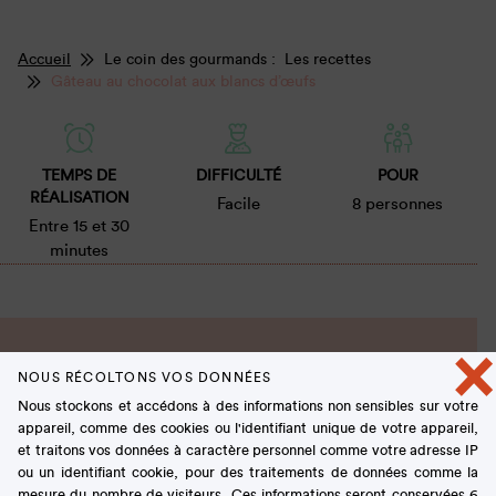
Accueil
Le coin des gourmands : Les recettes
Gâteau au chocolat aux blancs d’œufs
TEMPS DE
DIFFICULTÉ
POUR
RÉALISATION
Facile
8 personnes
Entre 15 et 30
minutes
×
Ingrédients
NOUS RÉCOLTONS VOS DONNÉES
Nous stockons et accédons à des informations non sensibles sur votre
appareil, comme des cookies ou l'identifiant unique de votre appareil,
et traitons vos données à caractère personnel comme votre adresse IP
4 blancs d’œufs
ou un identifiant cookie, pour des traitements de données comme la
200 g de chocolat noir
mesure du nombre de visiteurs. Ces informations seront conservées 6