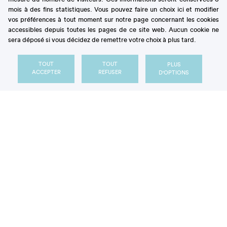
70 g de beurre
mois à des fins statistiques. Vous pouvez faire un choix ici et modifier
120 g de sucre
vos préférences à tout moment sur notre page concernant les cookies
35 g de farine
accessibles depuis toutes les pages de ce site web. Aucun cookie ne
35 g de maïzena
sera déposé si vous décidez de remettre votre choix à plus tard.
TOUT
TOUT
PLUS
ACCEPTER
REFUSER
D'OPTIONS
Faites fondre au bain-marie le chocolat noir avec le
beurre. Une fois fondus, mélangez bien.
Montez les blancs en neige, en y ajoutant au fur et à
mesure le sucre, puis incorporez-les progressivement au
mélange chocolat-beurre.
Tamisez ensemble la farine et la maïzena, puis
incorporez-les à leur tour à la préparation.
Versez dans un grand moule beurré et fariné (ou dans
un moule en silicone), puis enfournez à 180°C pendant
environ 20-25 mn.
A la sortie du four, laissez refroidir avant de démouler.