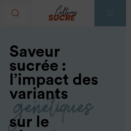
Saveur
sucrée :
l’impact des
génétiques
variants
sur le