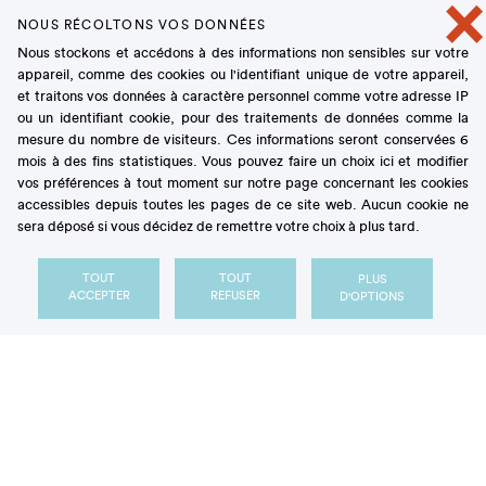
×
différents variants génétiques
(dits SNP pour
single-
nucleotide polymorphism
, c’est-à-dire des variants ne
NOUS RÉCOLTONS VOS DONNÉES
se différant que par un seul nucléotide dans la
Nous stockons et accédons à des informations non sensibles sur votre
appareil, comme des cookies ou l'identifiant unique de votre appareil,
séquence d’ADN) : 12 variants génétiques de la sous-
et traitons vos données à caractère personnel comme votre adresse IP
unité TAS1R2 et 16 variants génétiques de la sous-
ou un identifiant cookie, pour des traitements de données comme la
unité TAS1R3.
L’activité fonctionnelle de ces
mesure du nombre de visiteurs. Ces informations seront conservées 6
récepteurs en réponse à 12 édulcorants était
mois à des fins statistiques. Vous pouvez faire un choix ici et modifier
ensuite testée
en mesurant les variations du calcium
vos préférences à tout moment sur notre page concernant les cookies
accessibles depuis toutes les pages de ce site web. Aucun cookie ne
intra-cellulaire (l’activation du récepteur
sera déposé si vous décidez de remettre votre choix à plus tard.
TAS1R2/TAS1R3 déclenche une cascade de
réactions intra-cellulaires qui aboutit à une
TOUT
TOUT
PLUS
augmentation du calcium dans le cytoplasme).
ACCEPTER
REFUSER
D'OPTIONS