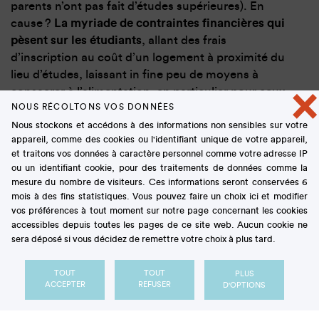
parents n’ont pas fait d’études supérieures). En
cause ?
La myriade de contraintes financières qui
pèsent sur les étudiants
, allant des frais
d’inscription au coût d’un logement à proximité du
lieu d’études, laissant in fine peu de moyens à
×
consacrer à l’alimentation, en particulier pour ceux
NOUS RÉCOLTONS VOS DONNÉES
qui ne peuvent pas compter sur l’assistance de leur
famille.
Nous stockons et accédons à des informations non sensibles sur votre
appareil, comme des cookies ou l'identifiant unique de votre appareil,
et traitons vos données à caractère personnel comme votre adresse IP
ou un identifiant cookie, pour des traitements de données comme la
mesure du nombre de visiteurs. Ces informations seront conservées 6
Des conséquences
mois à des fins statistiques. Vous pouvez faire un choix ici et modifier
vos préférences à tout moment sur notre page concernant les cookies
étendues, une prise en
accessibles depuis toutes les pages de ce site web. Aucun cookie ne
sera déposé si vous décidez de remettre votre choix à plus tard.
charge insuffisante
TOUT
TOUT
PLUS
ACCEPTER
REFUSER
D'OPTIONS
L’insécurité alimentaire pèse sur les performances
académiques
: de nombreuses études rapportent