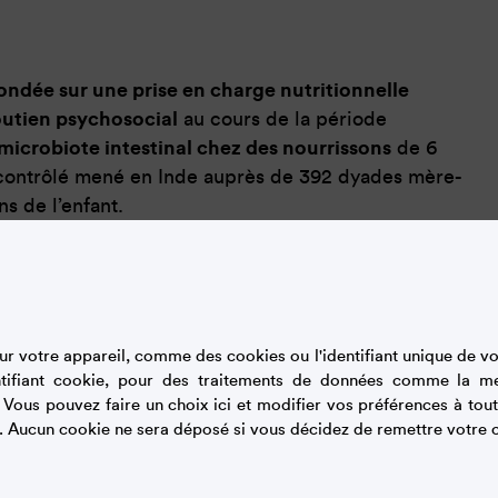
ondée sur une prise en charge nutritionnelle
outien psychosocial
au cours de la période
microbiote intestinal chez des nourrissons
de 6
sé contrôlé mené en Inde auprès de 392 dyades mère-
s de l’enfant.
nutriments, conseils nutritionnels et soutien à
res nutritionnelles mises en œuvre.
Plusieurs
, Prevotella
et
Bifidobacterium breve
se
 nourrissons (analysé dans les selles à 6 mois) du
r votre appareil, comme des cookies ou l'identifiant unique de vot
 du groupe témoin (bénéficiant des soins de
tifiant cookie, pour des traitements de données comme la m
. Vous pouvez faire un choix ici et modifier vos préférences à t
igestion des oligosaccharides du lait maternel et
. Aucun cookie ne sera déposé si vous décidez de remettre votre c
 courte et moyenne
– des composés impliqués
ière intestinale au niveau local et présentant une