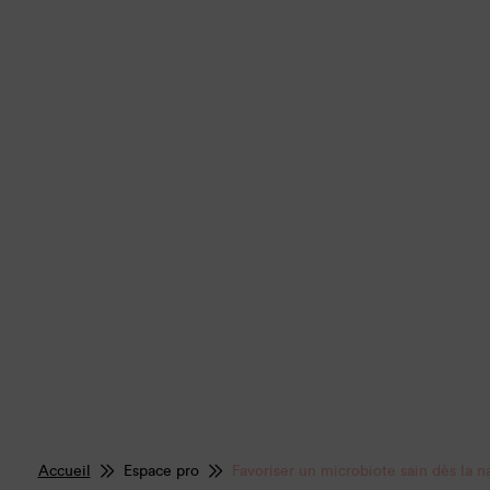
Accueil
Espace pro
Favoriser un microbiote sain dès la n