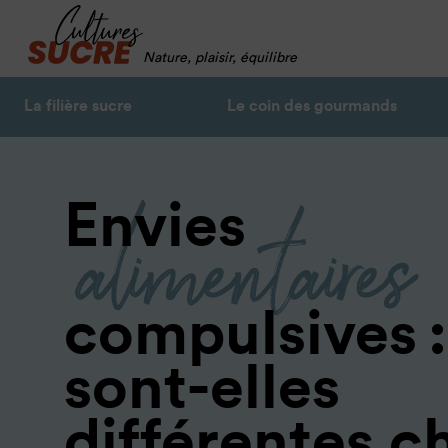
Nature, plaisir, équilibre
La filière sucre
Le coin des gourmands
alimentaires
Envies
compulsives :
sont-elles
différentes c