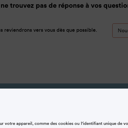
ne trouvez pas de réponse à vos questio
s reviendrons vers vous dès que possible.
Nous
SUIVEZ-NOUS
gales
r votre appareil, comme des cookies ou l'identifiant unique de vot
DÉCOUVREZ NOTRE MÉDIA