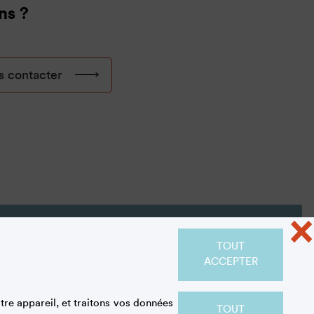
ns ?
 contacter
×
TOUT
ACCEPTER
re appareil, et traitons vos données
THÈQUE
TOUT