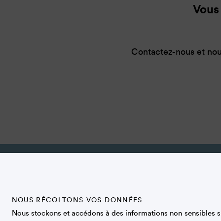
Vous 
Contactez-nous et nou
DÉCOUVREZ-NOUS
AIDE
Qui sommes-
nous ?
Mentions lé
F.A.Q.
Plan du
site
NOUS RÉCOLTONS VOS DONNÉES
Presse
Liens
utiles
Nous stockons et accédons à des informations non sensibles su