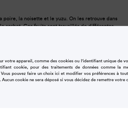
la poire, la noisette et le yuzu. On les retrouve dans
 le sorbet. Ces fruits sont travaillés de différentes
sont. La poire et ses variétés juteuses, charnues,
u vivifiant et détonnant.
oulis de citron vert, des pluches de limon cress et
r votre appareil, comme des cookies ou l'identifiant unique de vot
 ou d’arbustes d’ici ou d’ailleurs et ont été cueillis
tifiant cookie, pour des traitements de données comme la m
: l’arbre au centre de l’assiette.
. Vous pouvez faire un choix ici et modifier vos préférences à t
. Aucun cookie ne sera déposé si vous décidez de remettre votre c
 découvrir toutes les saveurs d’un seul coup de
raicheur du sorbet et le biscuit tiède.