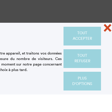
×
TOUT
ACCEPTER
re appareil, et traitons vos données
TOUT
esure du nombre de visiteurs. Ces
REFUSER
out moment sur notre page concernant
hoix à plus tard.
PLUS
D'OPTIONS