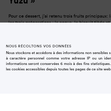
Yuzu »
Pour ce dessert, j’ai retenu trois fruits principaux: 
les trois préparations : la coque, le biscuit tiède et
façons mais à chaque fois au plus près de ce qu’ils 
fondantes … La noisette ronde et généreuse. Le yuz
NOUS RÉCOLTONS VOS DONNÉES
A cela s ‘ajoute quelques «assaisonnements » : un c
Nous stockons et accédons à des informations non sensibles su
du citron caviar. Tous ces fruits proviennent d’arbres
à caractère personnel comme votre adresse IP ou un iden
avec soin; la décoration évoque la coupe d’un arbre 
informations seront conservées 6 mois à des fins statistiques
les cookies accessibles depuis toutes les pages de ce site web
N’hésitez pas à casser la coque de meringue pour y
cuillère, puis je vous conseille d’alterner entre la f