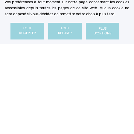
vos préférences à tout moment sur notre page concernant les cookies
accessibles depuis toutes les pages de ce site web. Aucun cookie ne
#2 Le plaisir dans
sera déposé si vous décidez de remettre votre choix à plus tard.
l'alimentation
TOUT
TOUT
PLUS
ACCEPTER
REFUSER
D'OPTIONS
Le baromètre Opinion Way indique que pour 91%
des répondants, le sucre est synonyme de plaisir et il
est même bon pour le moral à 87% ! Mais comment
on fait pour allier plaisir et alimentation équilibrée ?
Avec
Charles Brumauld
-
diététicien-nutritionniste
et
auteur du podcast
Dans la Poire