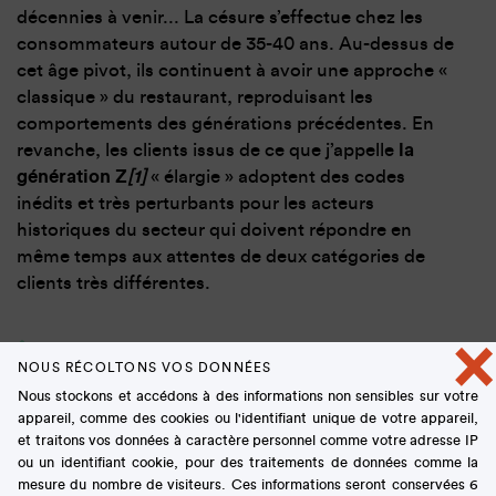
décennies à venir... La césure s’effectue chez les
consommateurs autour de 35-40 ans. Au-dessus de
cet âge pivot, ils continuent à avoir une approche «
classique » du restaurant, reproduisant les
comportements des générations précédentes. En
revanche, les clients issus de ce que j’appelle
la
génération Z
[1]
« élargie » adoptent des codes
inédits et très perturbants pour les acteurs
historiques du secteur qui doivent répondre en
même temps aux attentes de deux catégories de
clients très différentes.
×
NOUS RÉCOLTONS VOS DONNÉES
Comment ces nouveaux
Nous stockons et accédons à des informations non sensibles sur votre
appareil, comme des cookies ou l'identifiant unique de votre appareil,
comportements se
et traitons vos données à caractère personnel comme votre adresse IP
ou un identifiant cookie, pour des traitements de données comme la
manifestent-ils ?
mesure du nombre de visiteurs. Ces informations seront conservées 6