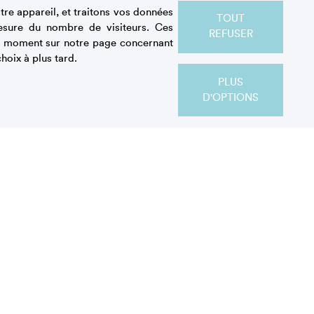
Ingrédients
re appareil, et traitons vos données
TOUT
esure du nombre de visiteurs. Ces
REFUSER
out moment sur notre page concernant
hoix à plus tard.
PLUS
75 g de sucre blanc
D'OPTIONS
75 g de vin blanc doux (muscat de
Frontignan)
75 g d’huile neutre (pépins de raisin)
5 g d’extrait de vanille
1 citron jaune
5 g d’eau de fleur d’oranger
2 g de levure chimique
270 g de farine T55