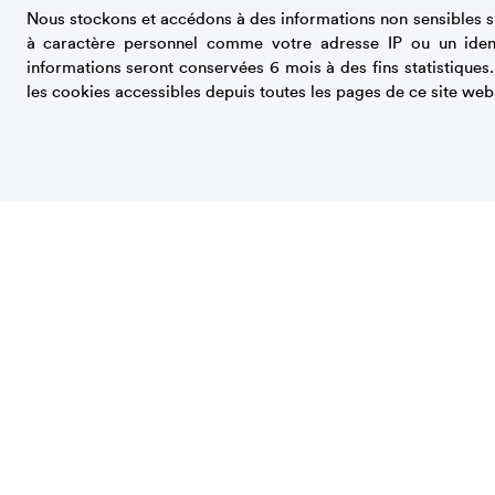
Nous stockons et accédons à des informations non sensibles su
Ajouter la farine et la levure préalablement mélangées
à caractère personnel comme votre adresse IP ou un iden
Avec la pâte, former des petits boudins pointus aux ext
informations seront conservées 6 mois à des fins statistiques
disposer sur une plaque recouverte de papier cuisson.
les cookies accessibles depuis toutes les pages de ce site web
Préchauffer le four à 180 °C.
Cuire 15 à 20 minutes, suivant la grosseur des zézettes,
Voir la
brochure de recettes des spécialités région