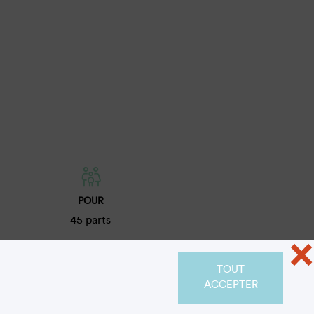
POUR
45 parts
×
TOUT
ACCEPTER