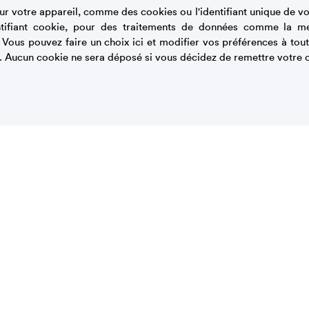
r votre appareil, comme des cookies ou l'identifiant unique de vot
.
tifiant cookie, pour des traitements de données comme la m
rémités, les rouler dans le sucre et les
. Vous pouvez faire un choix ici et modifier vos préférences à t
. Aucun cookie ne sera déposé si vous décidez de remettre votre c
 afin qu’elles soient juste dorées.
ales