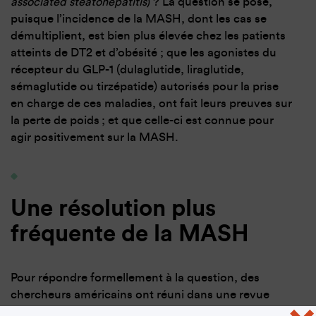
associated steatohepatitis
) ? La question se pose,
puisque l’incidence de la MASH, dont les cas se
démultiplient, est bien plus élevée chez les patients
atteints de DT2 et d’obésité ; que les agonistes du
récepteur du GLP-1 (dulaglutide, liraglutide,
sémaglutide ou tirzépatide) autorisés pour la prise
en charge de ces maladies, ont fait leurs preuves sur
la perte de poids ; et que celle-ci est connue pour
agir positivement sur la MASH.
Une résolution plus
fréquente de la MASH
Pour répondre formellement à la question, des
chercheurs américains ont réuni dans une revue
systématique et méta-analyse
des essais