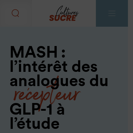
MASH :
l’intérêt des
récepteur
analogues du
GLP-1 à
l’étude