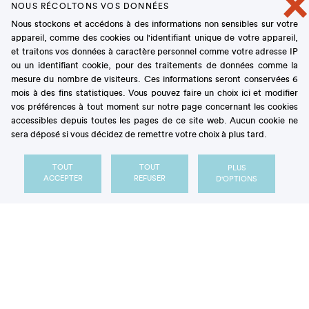
×
NOUS RÉCOLTONS VOS DONNÉES
randomisés contrôlés ayant testé les effets des
Nous stockons et accédons à des informations non sensibles sur votre
agonistes du récepteur GLP-1 (AR GLP-1)
sur la
appareil, comme des cookies ou l'identifiant unique de votre appareil,
résolution de la MASH (confirmée par biopsie) et de
et traitons vos données à caractère personnel comme votre adresse IP
ses différents symptômes – stéatose et
ou un identifiant cookie, pour des traitements de données comme la
inflammation hépatiques, atteinte des hépatocytes
mesure du nombre de visiteurs. Ces informations seront conservées 6
mois à des fins statistiques. Vous pouvez faire un choix ici et modifier
et fibrose éventuelle.
Six essais ont été identifiés
,
vos préférences à tout moment sur notre page concernant les cookies
représentant 1 555 sujets, dont 1 082 avaient reçu un
accessibles depuis toutes les pages de ce site web. Aucun cookie ne
AR GLP-1 (du sémaglutide dans 85 % des cas) et 473
sera déposé si vous décidez de remettre votre choix à plus tard.
un placebo.
TOUT
TOUT
PLUS
Les résultats montrent
une résolution de la MASH
ACCEPTER
REFUSER
D'OPTIONS
[2]
significativement plus fréquente chez les sujets
recevant un AR GLP-1
, avec réduction de la
stéatose, de l’inflammation lobulaire et des lésions
au niveau des hépatocytes [3]: la résolution de la
MASH concerne
55 % des sujets
, contre 24 % chez
les témoins. La fibrose s’améliore sous l’effet du
traitement uniquement
chez les patients sans