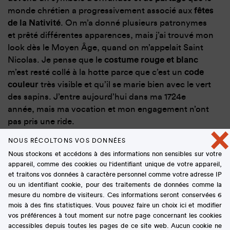
monde chrétien a progressivement associé aux
fêtes
de la Nativité
. On m’a donné plusieurs patronymes
et prêté différentes apparences, mais j’ai trouvé mon
look dès le Moyen Âge, quand on m’appelait Saint
Nicolas. Je pense que le
costume rouge et blanc
m’est resté collé à la hotte parce que c’est un
code
couleur
très visible et qu’il se marie bien avec le vert
des sapins. J’entre aujourd’hui dans ma 1724e
année, mais ma vocation et mon engagement n’ont
pas pris une ride.
×
NOUS RÉCOLTONS VOS DONNÉES
Nous stockons et accédons à des informations non sensibles sur votre
Pourquoi le sucré occupe-t-il une telle importance
appareil, comme des cookies ou l'identifiant unique de votre appareil,
dans les rituels de fin d’année ?
et traitons vos données à caractère personnel comme votre adresse IP
ou un identifiant cookie, pour des traitements de données comme la
mesure du nombre de visiteurs. Ces informations seront conservées 6
C’est universel. Dans toutes les régions du monde,
mois à des fins statistiques. Vous pouvez faire un choix ici et modifier
quelles que soient les cultures et les religions, le
vos préférences à tout moment sur notre page concernant les cookies
sucré a une
valeur symbolique
et précieuse que l’on
accessibles depuis toutes les pages de ce site web. Aucun cookie ne