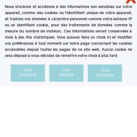
personnes, spécialement conçu pour le concours.
Nous stockons et accédons à des informations non sensibles sur votre
appareil, comme des cookies ou l'identifiant unique de votre appareil,
Un jury de dix professionnels, présidé par
Benjamin
et traitons vos données à caractère personnel comme votre adresse IP
PÂTISSIER
, MOF Cuisine 2015 et chef du restaurant
ou un identifiant cookie, pour des traitements de données comme la
La Chabotterie*, à Montréverd (85) a évalué
mesure du nombre de visiteurs. Ces informations seront conservées 6
l’ensemble des créations. Trois jurés Travail ont jugé
mois à des fins statistiques. Vous pouvez faire un choix ici et modifier
l’organisation et la maîtrise technique
, tandis que
vos préférences à tout moment sur notre page concernant les cookies
accessibles depuis toutes les pages de ce site web. Aucun cookie ne
les six jurés Dégustation ont noté
l’esthétique,
sera déposé si vous décidez de remettre votre choix à plus tard.
l’équilibre des saveurs et l’émotion suscitée
.
TOUT
TOUT
PLUS
À l’issue de cette finale régionale, dans la catégorie
ACCEPTER
REFUSER
D'OPTIONS
Juniors,
Margaux RICHOUDEAU
- Lycée polyvalent
hôtellerie et tourisme du Val-de-Loire, à Blois (41) et
dans la catégorie Professionnels,
Adrien SALAVERT
- Les belles perdrix de Troplong Mondot, Saint-
Émilion (33) se sont
qualifiés pour la Finale
Nationale
du Championnat de France du Dessert
2026, prévue les 18 et 19 mars au lycée Jean-
Baptiste Chardin, à Gérardmer (88),
sous la