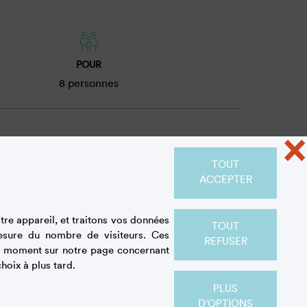
POUR
8 personnes
×
TOUT
Ingrédients
ACCEPTER
re appareil, et traitons vos données
TOUT
esure du nombre de visiteurs. Ces
REFUSER
out moment sur notre page concernant
22 biscuits à la cuillère
hoix à plus tard.
30 cl de café très fort et froid
PLUS
100 g de sucre semoule
D'OPTIONS