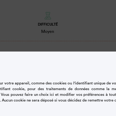
DIFFICULTÉ
Moyen
r votre appareil, comme des cookies ou l'identifiant unique de vot
hocolat et mélanger pour lisser.
tifiant cookie, pour des traitements de données comme la m
. Vous pouvez faire un choix ici et modifier vos préférences à t
. Aucun cookie ne sera déposé si vous décidez de remettre votre c
e jusqu'à obtention d'une crème fouettée