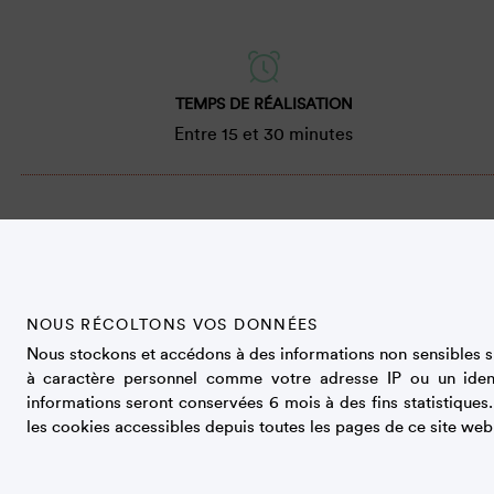
TEMPS DE RÉALISATION
Entre 15 et 30 minutes
Préparation
NOUS RÉCOLTONS VOS DONNÉES
Hacher le chocolat au couteau.
Nous stockons et accédons à des informations non sensibles su
Faire bouillir 25 cl de crème, hors du feu y ajouter le c
à caractère personnel comme votre adresse IP ou un iden
informations seront conservées 6 mois à des fins statistiques
Mettre à glacer un saladier 15 mn au congélateur.
les cookies accessibles depuis toutes les pages de ce site web
Y monter au fouet électrique la crème liquide restant
ferme.