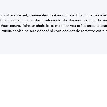
ouhaité) sont fréquemment observés (chez plus de
e le dernier repas de la journée. Ces décalages
r votre appareil, comme des cookies ou l'identifiant unique de vot
dividus. Toutefois, ils ne sont pas plus marqués les
tifiant cookie, pour des traitements de données comme la m
e d’autres contraintes que les horaires
. Vous pouvez faire un choix ici et modifier vos préférences à t
ités extra-scolaires...). Ayant confirmé l’existence de
. Aucun cookie ne sera déposé si vous décidez de remettre votre c
nonutrition (à l’instar des chronotypes pour le
es
travaux interrogeant les effets de ces
ition