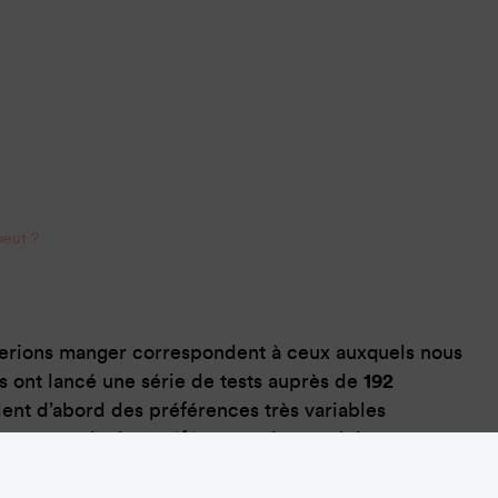
eut ?
merions manger correspondent à ceux auxquels nous
s ont lancé une série de tests auprès de
192
èlent d’abord des préférences très variables
 par exemple, les préférences des participants
 alimentaire de la journée ! En outre, des
références
(définis par des consommations ayant