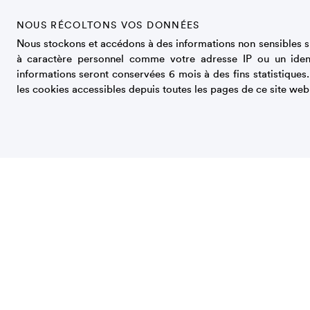
lieu plus de 30 minutes avant ou après l’horaire s
NOUS RÉCOLTONS VOS DONNÉES
50 % des individus), aussi bien pour le premier qu
Nous stockons et accédons à des informations non sensibles su
peuvent atteindre plusieurs heures chez certains in
à caractère personnel comme votre adresse IP ou un iden
jours de cours que les jours de repos, suggérant qu
informations seront conservées 6 mois à des fins statistiques
universitaires en sont à l’origine (vie sociale, activ
les cookies accessibles depuis toutes les pages de ce site web
profils et de décalages horaires en matière de chro
sommeil), les chercheurs envisagent maintenant d
caractéristiques sur la santé
.
Voir tous les
articles du numéro spécial Chrononutr