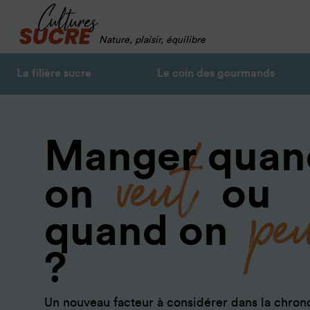
Nature, plaisir, équilibre
La filière sucre
Le coin des gourmands
veut
Manger quan
pe
on
ou
quand on
?
Un nouveau facteur à considérer dans la chrono