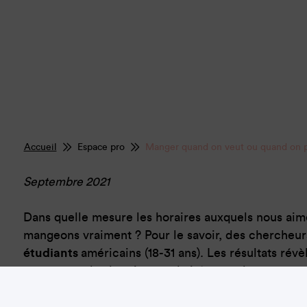
Accueil
Espace pro
Manger quand on veut ou quand on p
Septembre 2021
Dans quelle mesure les horaires auxquels nous ai
mangeons vraiment ? Pour le savoir, des chercheur
étudiants
américains (18-31 ans). Les résultats rév
concernant les horaires souhaités pour les repas :
ère
s’étalent entre 5 h du matin et 17 h pour la 1
prise
décalages entre les comportements réels et les p