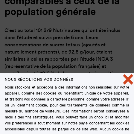
comparables à ceux de la
population générale
C’est au total 101 279 Nutrinautes qui ont été inclus
dans l’étude et suivis près de 6 ans. Leurs
consommations de sucres totaux (ajoutés et
naturellement présents), de 92,8 g/jour, étaient
similaires à celles rapportées par l’étude INCA 3
(représentative de la population française) et
×
contribuaient à 19,6 % de leurs apports énergétiques
NOUS RÉCOLTONS VOS DONNÉES
totaux.
Nous stockons et accédons à des informations non sensibles sur votre
appareil, comme des cookies ou l'identifiant unique de votre appareil,
et traitons vos données à caractère personnel comme votre adresse IP
ou un identifiant cookie, pour des traitements de données comme la
Un risque plus élevé pour
mesure du nombre de visiteurs. Ces informations seront conservées 6
mois à des fins statistiques. Vous pouvez faire un choix ici et modifier
le cancer du sein
vos préférences à tout moment sur notre page concernant les cookies
accessibles depuis toutes les pages de ce site web. Aucun cookie ne
uniquement