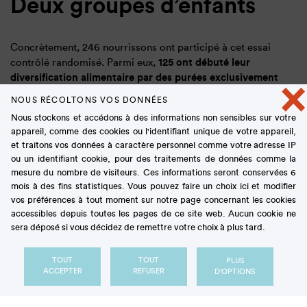
Deux groupes d’enfants
Concrètement, 246 nourrissons ont participé à cet essai
contrôlé randomisé. Parmi eux,
125 ont débuté leur
diversification alimentaire par des purées exclusivement
×
de saveur sucrée
(pomme, poire, banane, carotte)
NOUS RÉCOLTONS VOS DONNÉES
pendant 15 jours. Les autres participants
(n = 121)
ont
Nous stockons et accédons à des informations non sensibles sur votre
reçu à la place des purées de légumes de saveur non
appareil, comme des cookies ou l'identifiant unique de votre appareil,
sucrée
(haricot vert, chou-fleur, épinard et brocoli). Les
et traitons vos données à caractère personnel comme votre adresse IP
consommations alimentaires des enfants ont ensuite été
ou un identifiant cookie, pour des traitements de données comme la
évaluées à 12, 18, 24 et 36 mois au moyen de trois rappels
mesure du nombre de visiteurs. Ces informations seront conservées 6
de 24h effectués à chaque âge.
mois à des fins statistiques. Vous pouvez faire un choix ici et modifier
vos préférences à tout moment sur notre page concernant les cookies
accessibles depuis toutes les pages de ce site web. Aucun cookie ne
sera déposé si vous décidez de remettre votre choix à plus tard.
Pas d’impact de
TOUT
TOUT
PLUS
l’exposition précoce à la
ACCEPTER
REFUSER
D'OPTIONS
saveur sucrée