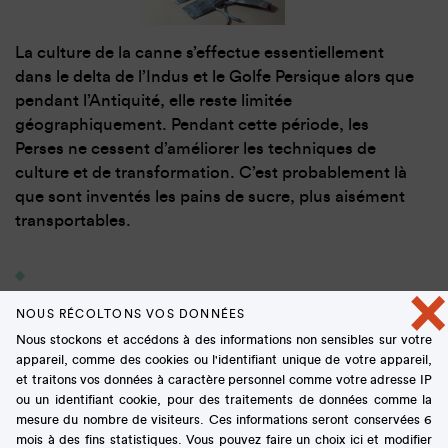
La culture de la canne s’effectue essentiellement
dans le delta de l’Indus et le Golfe Persique alors que
pendant l’Antiquité, elle reste limitée
géographiquement. Pendant cette période, les
Perses ne cessent d’améliorer les techniques de
culture et de transformation. C’est probablement là
que sont inventés les pains de sucre, plus aisément
transportables.
×
VIIe siècle
NOUS RÉCOLTONS VOS DONNÉES
Nous stockons et accédons à des informations non sensibles sur votre
appareil, comme des cookies ou l'identifiant unique de votre appareil,
et traitons vos données à caractère personnel comme votre adresse IP
ou un identifiant cookie, pour des traitements de données comme la
mesure du nombre de visiteurs. Ces informations seront conservées 6
mois à des fins statistiques. Vous pouvez faire un choix ici et modifier