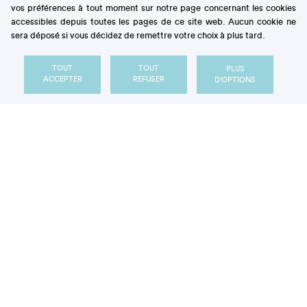
vos préférences à tout moment sur notre page concernant les cookies
accessibles depuis toutes les pages de ce site web. Aucun cookie ne
sera déposé si vous décidez de remettre votre choix à plus tard.
TOUT
TOUT
PLUS
ACCEPTER
REFUSER
D'OPTIONS
La conquête arabe va ouvrir de nouveaux horizons,
le sucre part alors à la conquête du monde.
VIIIe siècle