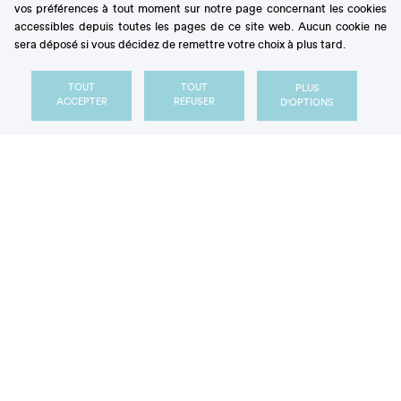
vos préférences à tout moment sur notre page concernant les cookies
accessibles depuis toutes les pages de ce site web. Aucun cookie ne
Qu’il soit de canne ou de betterave, tout au long de
sera déposé si vous décidez de remettre votre choix à plus tard.
ses trois mille ans d’histoire tumultueuse, le sucre a
été le symbole de bien-être et de plaisir. Aucun
TOUT
TOUT
PLUS
aliment ne peut se targuer d’autant de convoitises,
ACCEPTER
REFUSER
D'OPTIONS
d’aventures, de créativité pour offrir aux petits et
aux grands leurs plus beaux rêves gourmands.
** Histoire du sucre, Jean Meyer, Editions
Desjonquères, 1989, p.2
Ferdinand Beghin