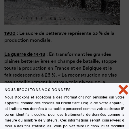
1900
: Le sucre de betterave représente 53 % de la
production mondiale.
La guerre de 14-18
: En transformant les grandes
plaines betteravières en champs de bataille, stoppe
toute la production en France et en Belgique et le
fait redescendre à 26 %. « La reconstruction ne vise
pas spécifiquement à retrouver le niveau de la
×
production sucrière antérieure (…) Cette
NOUS RÉCOLTONS VOS DONNÉES
reconstruction a exigé près de 10 ans : ce n’est qu’en
Nous stockons et accédons à des informations non sensibles sur votre
1928 que le niveau de production betteravier des
appareil, comme des cookies ou l'identifiant unique de votre appareil,
et traitons vos données à caractère personnel comme votre adresse IP
années 1913 est à nouveau atteint, et même
ou un identifiant cookie, pour des traitements de données comme la
dépassé. »**S’il remonte pour atteindre 40 % dans
mesure du nombre de visiteurs. Ces informations seront conservées 6
les années 50, il n’est que de 30 % en 1995.
mois à des fins statistiques. Vous pouvez faire un choix ici et modifier