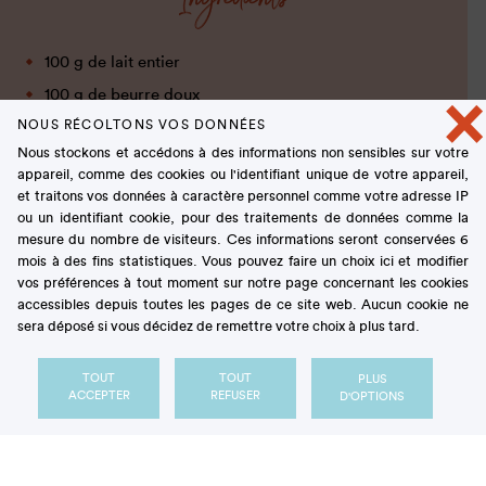
100 g de lait entier
100 g de beurre doux
×
NOUS RÉCOLTONS VOS DONNÉES
90 g de crème entière 30 % MG
Nous stockons et accédons à des informations non sensibles sur votre
500 g de farine T45
appareil, comme des cookies ou l'identifiant unique de votre appareil,
25 g de levure de boulanger
et traitons vos données à caractère personnel comme votre adresse IP
ou un identifiant cookie, pour des traitements de données comme la
100 g de sucre blanc
mesure du nombre de visiteurs. Ces informations seront conservées 6
9 g de sel
mois à des fins statistiques. Vous pouvez faire un choix ici et modifier
vos préférences à tout moment sur notre page concernant les cookies
100 g d’œuf (2 œufs)
accessibles depuis toutes les pages de ce site web. Aucun cookie ne
10 g d’eau de fleur d’oranger
sera déposé si vous décidez de remettre votre choix à plus tard.
5 g de rhum ambré
TOUT
TOUT
PLUS
ACCEPTER
REFUSER
D'OPTIONS
Dans le bol d’un batteur muni d’un crochet, verser