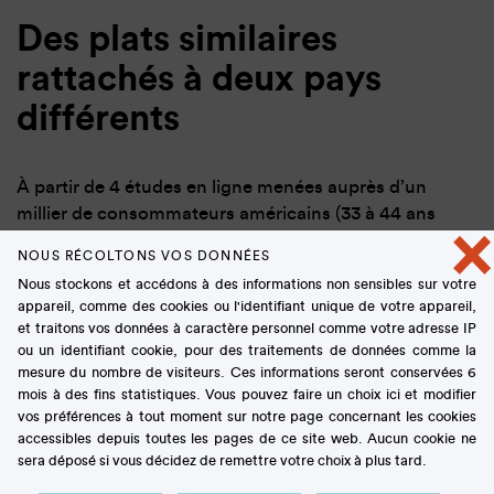
Des plats similaires
rattachés à deux pays
différents
À partir de 4 études en ligne menées auprès d’un
millier de consommateurs américains (33 à 44 ans
×
en moyenne selon les études), les chercheurs ont
NOUS RÉCOLTONS VOS DONNÉES
comparé la valeur monétaire attribuée à des
Nous stockons et accédons à des informations non sensibles sur votre
recettes similaires, mais présentées soit comme
appareil, comme des cookies ou l'identifiant unique de votre appareil,
françaises, soit comme thaïlandaises.
Les
et traitons vos données à caractère personnel comme votre adresse IP
participants
se voyaient distribuer un menu
ou un identifiant cookie, pour des traitements de données comme la
comportant les six mêmes types de plats (soupe de
mesure du nombre de visiteurs. Ces informations seront conservées 6
mois à des fins statistiques. Vous pouvez faire un choix ici et modifier
poisson, poulet en sauce, assortiment de légumes,
vos préférences à tout moment sur notre page concernant les cookies
dessert à base de riz…) mais présentés
accessibles depuis toutes les pages de ce site web. Aucun cookie ne
différemment dans chaque menu
, avec un
sera déposé si vous décidez de remettre votre choix à plus tard.
descriptif et un visuel correspondant à la spécialité