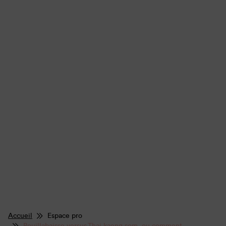
Accueil
Espace pro
Bouillabaisse versus Thai kaeng som, ou comment