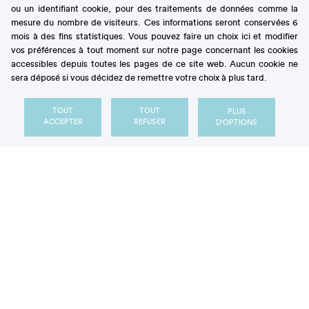
ou un identifiant cookie, pour des traitements de données comme la
étincelantes, musique, théâtre,..., les fêtes
mesure du nombre de visiteurs. Ces informations seront conservées 6
vénitiennes sont célèbres dans toute l’Europe. Les
mois à des fins statistiques. Vous pouvez faire un choix ici et modifier
banquets et festins n’ont pas leur pareil : pour
vos préférences à tout moment sur notre page concernant les cookies
l’élection du Doge, le pain est doré à l’or fin de même
accessibles depuis toutes les pages de ce site web. Aucun cookie ne
que les huîtres ou les bougies, les invités repartent
sera déposé si vous décidez de remettre votre choix à plus tard.
avec un petit panier garni de pots de confitures et
de fleurs.
TOUT
TOUT
PLUS
ACCEPTER
REFUSER
D'OPTIONS
Sucre royal
Le sucre restera un
symbole du luxe et des fastes de
. C’est ainsi qu’en
Venise
1574, Henri III, roi de
, séjourne quelques jours au palais Foscari sur le
France
Grand Canal et se voit offrir un déjeuner uniquement
composé de sucre : "Les nappes, les serviettes, les
assiettes, les couverts, le pain étaient de sucre, d’une