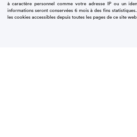
Gourmands
à caractère personnel comme votre adresse IP ou un iden
Le coin des
informations seront conservées 6 mois à des fins statistiques
les cookies accessibles depuis toutes les pages de ce site web
Autour du sucre
Les recettes
Santé
Alimentation et
Sucre et santé
Sucre et alimentation
de Santé
Espace pro