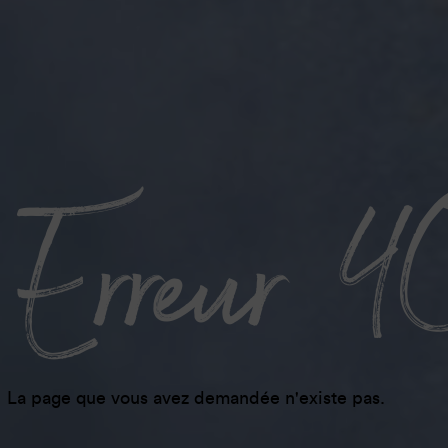
Erreur 
La page que vous avez demandée n'existe pas.