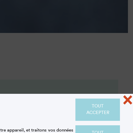
×
TOUT
ACCEPTER
e du sucre
re appareil, et traitons vos données
TOUT