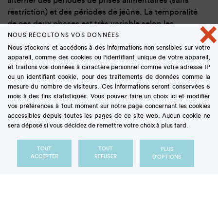
alterner des périodes de prises alimentaires (sans
restriction) et des périodes de jeûne. La temporalité
×
de ces deux phases est très variable selon les
études :
elles peuvent se succéder à l’échelle de la
NOUS RÉCOLTONS VOS DONNÉES
semaine (5 jours / 2 jours par exemple, régime
Nous stockons et accédons à des informations non sensibles sur votre
appareil, comme des cookies ou l'identifiant unique de votre appareil,
connu sous le nom du
5:2 diet
dans les pays
et traitons vos données à caractère personnel comme votre adresse IP
anglosaxons), de quelques jours (1 jour / 1 jour,
ou un identifiant cookie, pour des traitements de données comme la
appelé régime
eat-stop-eat
) ou de la journée
mesure du nombre de visiteurs. Ces informations seront conservées 6
(manger sur une période de 6 à 10 h dans la
mois à des fins statistiques. Vous pouvez faire un choix ici et modifier
journée, et jeûner ensuite pendant 14 à 18 h, régime
vos préférences à tout moment sur notre page concernant les cookies
accessibles depuis toutes les pages de ce site web. Aucun cookie ne
dit TRF pour
time-restricted feeding
).
sera déposé si vous décidez de remettre votre choix à plus tard.
Les études, aux méthodes et résultats hétérogènes,
TOUT
TOUT
PLUS
n’ont pas permis d’esquisser de consensus quant
ACCEPTER
REFUSER
D'OPTIONS
aux effets du jeûne intermittent sur la santé
métabolique.
Les auteurs se sont ainsi intéressés ici aux effets
spécifiques d’une des formes de jeûne intermittent,