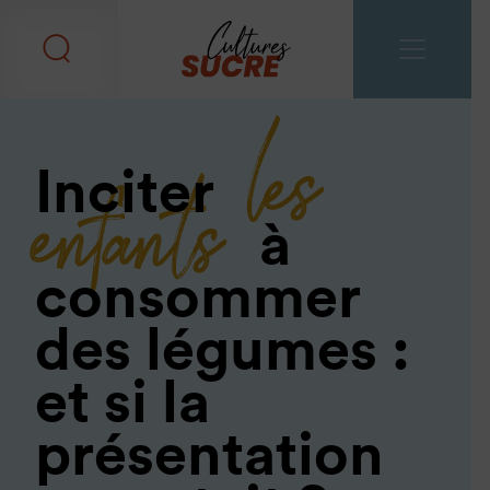
les
enfants
Inciter
à
consommer
des légumes :
et si la
présentation