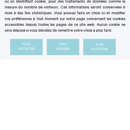
ou un identifiant cookie, pour des traitements de données comme la
freine donc sa consommation.
mesure du nombre de visiteurs. Ces informations seront conservées 6
mois à des fins statistiques. Vous pouvez faire un choix ici et modifier
Il dépend entre autres de la vitesse d’ingestion : plus
vos préférences à tout moment sur notre page concernant les cookies
un aliment est consommé rapidement (c’est le cas
accessibles depuis toutes les pages de ce site web. Aucun cookie ne
des grandes portions avalées avec de plus grosses
sera déposé si vous décidez de remettre votre choix à plus tard.
bouchées), plus cet effet diminue, ce qui nous
pousse à manger davantage.
TOUT
TOUT
PLUS
ACCEPTER
REFUSER
D'OPTIONS
Deux sessions
expérimentales à une
semaine d’intervalle
Dans cette étude, les chercheurs ont mesuré la
consommation de carottes par les enfants pendant
la projection d’un film au cours de deux sessions