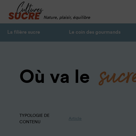
Nature, plaisir, équilibre
La filière sucre
Le coin des gourmands
sucr
Où va le
TYPOLOGIE DE
Article
CONTENU