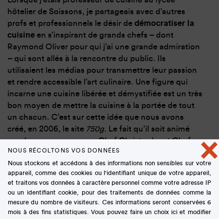
hôtelier de Soissons, je partageais avec d’autres
profs et professionnels le désir de
démocratiser la
cuisine
en s’inspirant de grands chefs – dont
Raymond Oliver pour qui j’ai une grande admiration
– qui sont allés à la rencontre du public. Ils
utilisaient les médias pour transmettre leur passion
et rendre accessible l’art culinaire. Une figure qui
incarne une cuisine libérée et démystifiée est un très
bon moyen de mettre la cuisine à la portée de tout
un chacun. C’est sur cette idée que nous avons
créé, en 2006, le site
750g
. Le fait qu’il soit animé
×
par deux personnages – Chef Christophe et Chef
NOUS RÉCOLTONS VOS DONNÉES
Damien – nous distinguait des sites de recettes qui
Nous stockons et accédons à des informations non sensibles sur votre
étaient alors tous anonymes. Le succès de 750g a
appareil, comme des cookies ou l'identifiant unique de votre appareil,
encouragé de nouveaux publics à s’emparer du
fait
et traitons vos données à caractère personnel comme votre adresse IP
maison
et a contribué à l’explosion de la « cuisine
ou un identifiant cookie, pour des traitements de données comme la
personnifiée » sur les médias numériques. Nous
mesure du nombre de visiteurs. Ces informations seront conservées 6
avons ensuite lancé le Salon du Blog culinaire pour
mois à des fins statistiques. Vous pouvez faire un choix ici et modifier