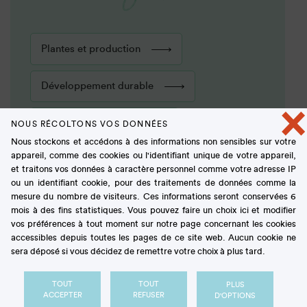
Plantes et production
Développement durable
×
Métiers et économie
NOUS RÉCOLTONS VOS DONNÉES
Nous stockons et accédons à des informations non sensibles sur votre
appareil, comme des cookies ou l'identifiant unique de votre appareil,
Histoire du sucre
et traitons vos données à caractère personnel comme votre adresse IP
ou un identifiant cookie, pour des traitements de données comme la
mesure du nombre de visiteurs. Ces informations seront conservées 6
Gourmands
mois à des fins statistiques. Vous pouvez faire un choix ici et modifier
Le coin des
vos préférences à tout moment sur notre page concernant les cookies
accessibles depuis toutes les pages de ce site web. Aucun cookie ne
sera déposé si vous décidez de remettre votre choix à plus tard.
Autour du sucre
TOUT
TOUT
PLUS
ACCEPTER
REFUSER
D'OPTIONS