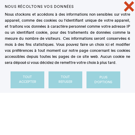
×
maquis »
NOUS RÉCOLTONS VOS DONNÉES
Nous stockons et accédons à des informations non sensibles sur votre
appareil, comme des cookies ou l'identifiant unique de votre appareil,
Il y a des odeurs que l’on n’oublie pas. Elles sont
et traitons vos données à caractère personnel comme votre adresse IP
posées là sur des souvenirs. Mes origines corses ont
ou un identifiant cookie, pour des traitements de données comme la
laissé dans ma mémoire des parfums, des goûts qui
mesure du nombre de visiteurs. Ces informations seront conservées 6
mois à des fins statistiques. Vous pouvez faire un choix ici et modifier
m’ont inspiré ce dessert.
vos préférences à tout moment sur notre page concernant les cookies
accessibles depuis toutes les pages de ce site web. Aucun cookie ne
Un petit déjeuner en terrasse, la marmelade de
sera déposé si vous décidez de remettre votre choix à plus tard.
cédrat maison, les odeurs du maquis qui remontent
jusqu’à moi : enivrantes, puissantes, fraîches,
TOUT
TOUT
PLUS
subtiles et tenaces à la fois.
ACCEPTER
REFUSER
D'OPTIONS
La marjolaine subtile se rapproche du parfum
puissant et sauvage de l’origan. L’immortelle, coiffée
de fleurs jaunes, intemporelles, apporte ses notes
épicées. Dans le maquis Corse, on ne passe pas à
côté du thym. Il embaume sous les rayons de soleil.