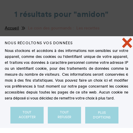
1 résultats pour "amidon"
Accueil
Le coin des gourmands : Les recettes
×
NOUS RÉCOLTONS VOS DONNÉES
Nous stockons et accédons à des informations non sensibles sur votre
appareil, comme des cookies ou l'identifiant unique de votre appareil,
FILTRES
et traitons vos données à caractère personnel comme votre adresse IP
ou un identifiant cookie, pour des traitements de données comme la
Gâteaux et Biscuits
mesure du nombre de visiteurs. Ces informations seront conservées 6
mois à des fins statistiques. Vous pouvez faire un choix ici et modifier
vos préférences à tout moment sur notre page concernant les cookies
TEMPS DE RÉALISATION :
accessibles depuis toutes les pages de ce site web. Aucun cookie ne
sera déposé si vous décidez de remettre votre choix à plus tard.
Tous
TOUT
TOUT
PLUS
ACCEPTER
REFUSER
D'OPTIONS
DIFFICULTÉ :